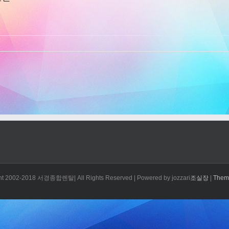
ht 2002-2018 서경종합렌탈| All Rights Reserved | Powered by jozzari
조실장
|
Them