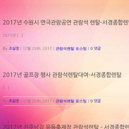
Skip
to
content
2017년 수원시 연극관람공연 관람석 렌탈-서경종합렌
2017년 [...]
By
관람석렌탈 포스팅
조실장
|
12월 25th, 2017
|
|
0 댓글
2017년 골프장 행사 관람석렌탈대여-서경종합렌탈
[...]
By
관람석렌탈 포스팅
조실장
|
12월 25th, 2017
|
|
0 댓글
2017년 진주남강 유등축제장 관람석렌탈 – 서경종합