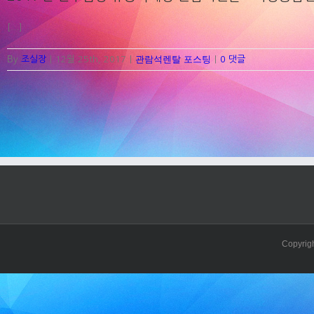
[...]
By
관람석렌탈 포스팅
조실장
|
12월 25th, 2017
|
|
0 댓글
Copyrig