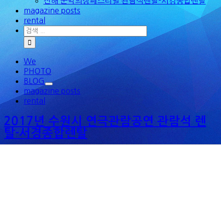
진해 군악의장페스티벌 관람석렌탈-서경종합렌탈
magazine posts
rental
검
색
...
We
PHOTO
BLOG
magazine posts
rental
2017년 수원시 연극관람공연 관람석 렌
탈-서경종합렌탈
2017년 [...]
By
조실장
|
2017-12-31T15:37:44+09:00
12월 25th, 2017
|
관람석렌탈 포스팅
|
0 댓글
글 내용 전체보기
2017년 골프장 행사 관람석렌탈대여-서