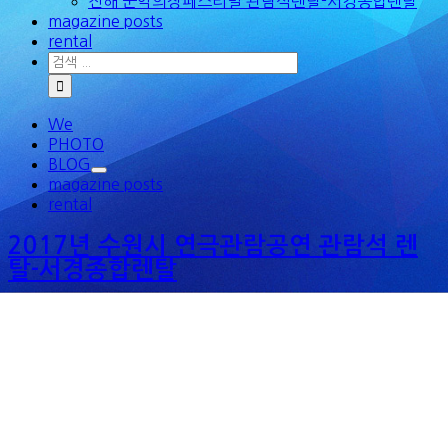
진해 군악의장페스티벌 관람석렌탈-서경종합렌탈
magazine posts
rental
검
색
...
We
PHOTO
BLOG
magazine posts
rental
2017년 수원시 연극관람공연 관람석 렌
탈-서경종합렌탈
2017년 [...]
By
조실장
|
2017-12-31T15:37:44+09:00
12월 25th, 2017
|
관람석렌탈 포스팅
|
0 댓글
글 내용 전체보기
2017년 골프장 행사 관람석렌탈대여-서